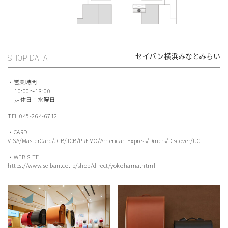
セイバン横浜みなとみらい
SHOP DATA
・営業時間
10:00～18:00
定休日：水曜日
TEL
045-264-6712
・CARD
VISA/MasterCard/JCB/JCB/PREMO/American Express/Diners/Discover/UC
・WEB SITE
https://www.seiban.co.jp/shop/direct/yokohama.html